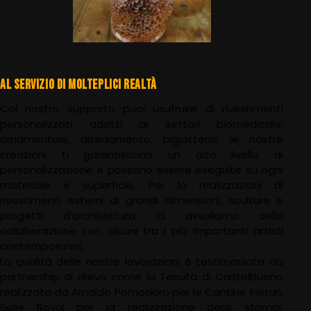
AL SERVIZIO DI MOLTEPLICI REALTÀ
Col nostro supporto puoi usufruire di rivestimenti
personalizzati adatti ai settori biomedicale,
ornamentale, arredamento, bigiotteria: le nostre
creazioni ti garantiscono un alto livello di
personalizzazione e possono essere eseguite su ogni
materiale e superficie. Per la realizzazioni di
rivestimenti esterni di grandi dimensioni, sculture e
progetti d’architettura, ci avvaliamo della
collaborazione con alcuni tra i più importanti artisti
contemporanei.
La qualità delle nostre lavorazioni è testimoniata da
partnership di rilievo come la Tenuta di Castelbuono
realizzata da Arnaldo Pomodoro per le Cantine Ferrari,
Selle Royal per la realizzazione degli stampi,