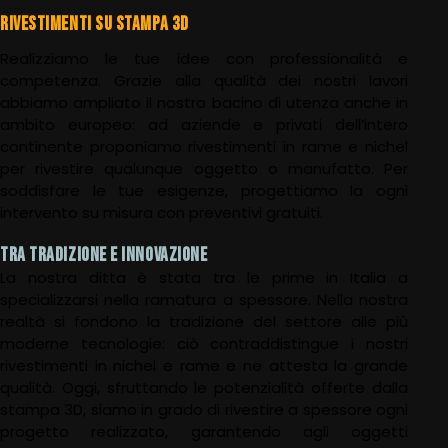
RIVESTIMENTI SU STAMPA 3D
Realizziamo le tue idee con professionalità e
competenza. Grazie alla qualità dei nostri lavori
abbiamo ampliato il nostro bacino di utenza anche in
ambito europeo: ad aziende e privati dell’intero
continente proponiamo rivestimenti in rame e nichel
per rivestire qualunque oggetto o manufatto. Per
soddisfare le tue esigenze, progettiamo la ogni
intervento su misura con preventivi gratuiti.
TRA TRADIZIONE E INNOVAZIONE
La nostra ditta è stata tra le prime in Italia a
specializzarsi nella ramatura a spessore. Nella nostra
realtà si fondono la tradizione del settore alle più
moderne tecnologie: ciò contraddistingue i nostri
rivestimenti in nichel e rame e ne attesta la grande
qualità. Oggi, sfruttando le potenzialità offerte dalla
stampa 3D, siamo in grado di rivestire a spessore ogni
progetto realizzato, garantendo agli oggetti