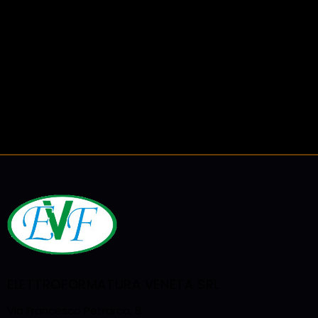
Presso la nostra ampia sede di circa 600 mq
sita nel comune di Caldogno, disponiamo di
un’officina attrezzata presso la quale prende
vita il progetto che ci hai commissionato,
sviluppato su misura secondo le tue specifiche
esigenze.
ELETTROFORMATURA VENETA SRL
Via Francesco Petrarca, 8