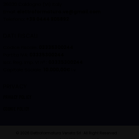
36030 Caldogno (VI) Italy
Email:
elettroformatura.ve@gmail.com
Telefono:
+39 0444 905892
DATI FISCALI
Codice Fiscale:
03335300244
Partita IVA:
03335300244
Iscr. Reg. Imp. VI nº :
03335300244
Capitale Sociale:
10.000,00€
i.v.
PRIVACY
PRIVACY POLICY
COOKIE POLICY
© 2026 Elettroformatura Veneta Srl · All Right Reserved