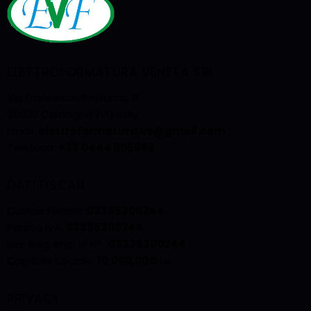
ELETTROFORMATURA VENETA SRL
Via Francesco Petrarca, 8
36030 Caldogno (VI) Italy
Email:
elettroformatura.ve@gmail.com
Telefono:
+39 0444 905892
DATI FISCALI
Codice Fiscale:
03335300244
Partita IVA:
03335300244
Iscr. Reg. Imp. VI nº :
03335300244
Capitale Sociale:
10.000,00€
i.v.
PRIVACY